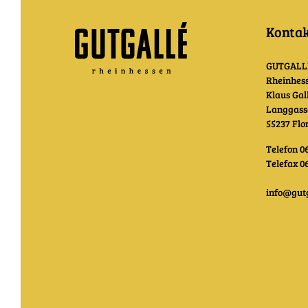
Konta
GUTGALL
Rheinhes
Klaus Gal
Langgass
55237 Fl
Telefon 0
Telefax 0
info@gutg