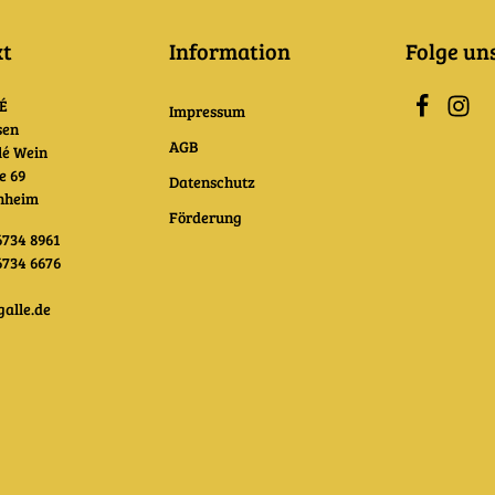
kt
Information
Folge un
É
Impressum
sen
AGB
lé Wein
e 69
Datenschutz
onheim
Förderung
6734 8961
6734 6676
alle.de