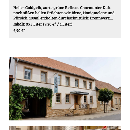
Helles Goldgelb, zarte grüne Reflexe. Charmanter Duft
nach süßen hellen Früchten wie Birne, Honigmelone und
Pfirsich. 100ml enthalten durchschnittlich: Brennwert:
308 kJ / 74 kcal Kohlenhydrate: 2,5 g (davon) Zucker: 2,1
Inhalt:
0.75 Liter
(9,20 €* / 1 Liter)
Enthält geringfügige Mengen von Fett, gesättigten
6,90 €*
Fettsäuren, Eiweiß und Salz. Zutaten: Trauben,
Saccharose, Säureregulatoren: Citronensäure;
Stabilisator: Metaweinsäure; Antioxidantien: Sulfite